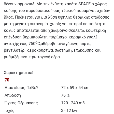
δένουν αρμονικά. Με την ένθετη κασέτα SPACE ο χώρος
καύσης του παραδοσιακού σας τζακιού παραμένει σχεδόν
ίδιος. Πρόκειται για μια λύση υψηλής θερμικής απόδοσης
με τη μέγιστη οικονομία χωρίς να υστερεί σε ποιότητα
καθώς αποτελείται από χαλύβδινο σκελετό, εσωτερική
επένδυση βερμικουλίτη, πυρίμαχο κεραμικό γυαλί
Ο
αντοχής έως 750
C,αθόρυβη ανοιγόμενη πόρτα,
βεντιλατέρ, αεροκουρτίνα, σύστημα μετάκαυσης και
ρυθμιζόμενο πρωτογενή αέρα.
Χαρακτηριστικά
70
Διαστάσεις ΠxΒxΥ
72 x 59 x 54 cm
Απόδοση
76 %
Όγκος Θέρμανσης
120 - 240 m3
Ισχύς
3 - 12 kw