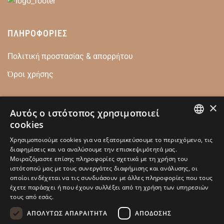
ΠΛΗΡΟΦΟΡΙΕΣ
Πολιτική προστασίας & απορρήτου
Όροι χρήσης
×
ΕΠΙΚΟΙΝΩΝΙΑ
Αυτός ο ιστότοπος χρησιμοποιεί
cookies
Ρετσίνα 32 18540, Πειραιάς
GREEK
Χρησιμοποιούμε cookies για να εξατομικεύσουμε το περιεχόμενο, τις
+30 210 4128446
διαφημίσεις και να αναλύσουμε την επισκεψιμότητά μας.
ENGLISH
Μοιραζόμαστε επίσης πληροφορίες σχετικά με τη χρήση του
info@kamarianakis.gr
ιστότοπού μας με τους συνεργάτες διαφήμισης και ανάλυσης, οι
οποίοι ενδέχεται να τις συνδυάσουν με άλλες πληροφορίες που τους
έχετε παράσχει ή που έχουν συλλέξει από τη χρήση των υπηρεσιών
τους από εσάς.
SOCIAL MEDIA
ΑΠΟΛΎΤΩΣ ΑΠΑΡΑΊΤΗΤΑ
ΑΠΌΔΟΣΗΣ